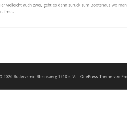
ier vielleicht auch zwei, geht es dann zurück zum Bootshaus wo man i
t freut.
© 2026 Ruderverein Rheinsberg 1910 e. V.
–
OnePress
Theme von F